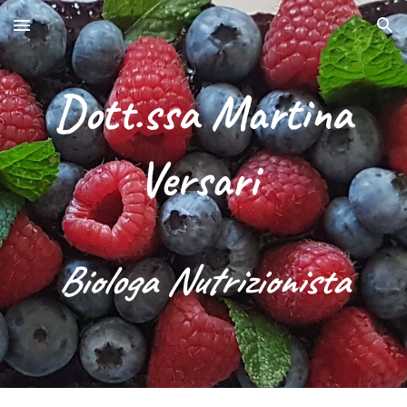
Skip to main content
Skip to navigation
Dott.ssa Martina
Versari
Biologa Nutrizionista