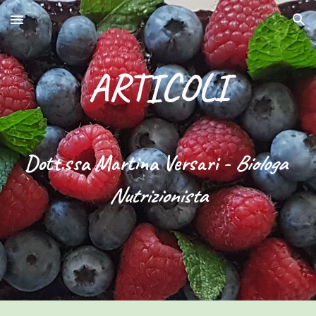
Skip to main content
Skip to navigation
ARTICOLI
Dott.ssa Martina Versari 
- 
Biologa 
Nutrizionista